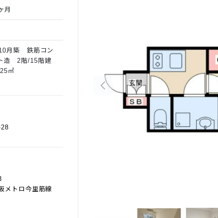
ヶ月
年10月築 鉄筋コン
ト造 2階/15階建
.25㎡
28
3
ロ今里筋線