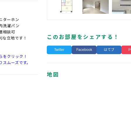
ニターホン
内洗濯パン
居相談可
このお部屋をシェアする！
利な立地です！
Twitter
Facebook
はてブ
P
らをクリック！
りスムーズです。
地図