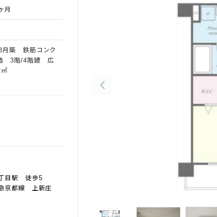
ヶ月
年8月築 鉄筋コンク
造 3階/4階建 広
2㎡
丁目駅 徒歩5
線 上新庄