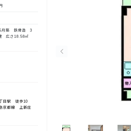
円
年5月築 鉄骨造 3
建 広さ18.58㎡
丁目駅 徒歩10
線 上新庄