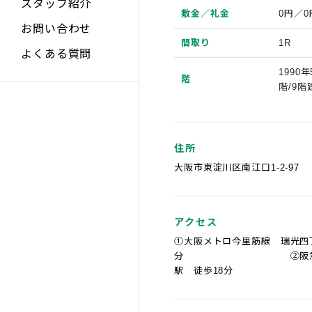
スタッフ紹介
敷金／礼金
0円／0
お問い合わせ
間取り
1R
よくある質問
1990
階
階/9階
住所
大阪市東淀川区南江口1-2-97
アクセス
①大阪メトロ今里筋線 瑞光四
分 ②阪急京都
駅 徒歩18分